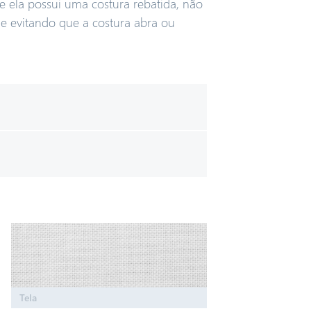
e ela possui uma costura rebatida, não
e evitando que a costura abra ou
o do nosso usuário,
eção feito de sarja, um misto
s robusto, de gramatura mais
 tela, um misto de algodão e
is leve, também possui
.
Tela