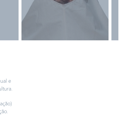
ual e
ltura.
vação)
ção.