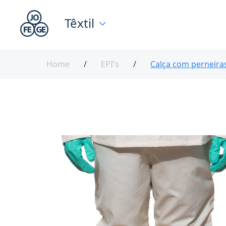
Têxtil
Home
EPI's
Calça com perneira