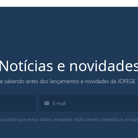
 itens podem comprometer a hidro repelência. Após a lavag
quente. Isso é importante para reativar a repelência e pr
rtes impermeáveis do tecido.
Notícias e novidade
e sabendo antes dos lançamentos e novidades da JOFEGE T
oncordo que meus dados enviados estão sendo coletados e armaz