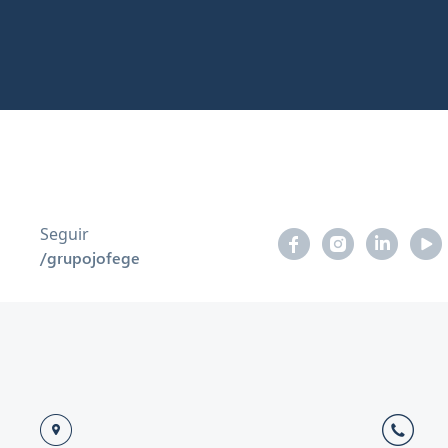
Seguir
/grupojofege