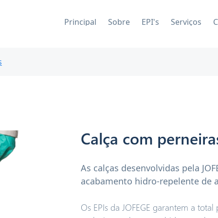
Principal
Sobre
EPI's
Serviços
C
s
Calça com perneira
As calças desenvolvidas pela JO
acabamento hidro-repelente de al
Os EPIs da JOFEGE garantem a total 