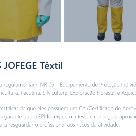
 JOFEGE Têxtil
e o regulamentam: NR 06 – Equipamento de Proteção Individ
ltura, Pecuária, Silvicultura, Exploração Florestal e Aquicu
 certificar de que eles possuem um CA (Certificado de Apro
lo garante que o EPI foi exposto a teste e conseguiu aprova
ra resguardar o profissional aos riscos da atividade.