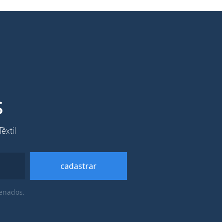
em, o EPI deve ser bem enxaguado,
oporcionar maior durabilidade de se
s
êxtil
cadastrar
enados.