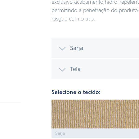
exclusivo acabamento hidro-repelent
permitindo a penetração do produto 
rasgue com o uso.
Sarja
Tela
Pensando na maior proteçã
desenvolvemos o kit de prot
de algodão e poliéster mai
Selecione o tecido:
O kit de EPIs com tecido em
pesada e mais resistente.
poliéster com gramatura ma
acabamento hidrorepelente
Sarja