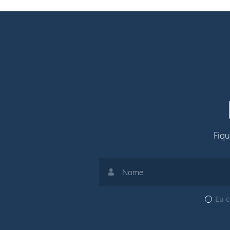
alvejante nem amaciante, pois esses
secado à sombra e passado com ferro 
EPI. Não passe o ferro quente nas pa
Fiqu
Eu c