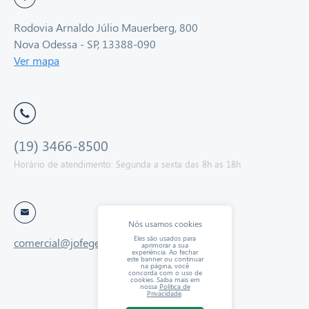
Rodovia Arnaldo Júlio Mauerberg, 800
Nova Odessa - SP, 13388-090
Ver mapa
(19) 3466-8500
Horário de atendimento: Segunda a sexta das 8h as 18h
Nós usamos cookies
Eles são usados para
comercial@jofegetextil.com.br
aprimorar a sua
experiência. Ao fechar
este banner ou continuar
na página, você
concorda com o uso de
cookies. Saiba mais em
nossa
Política de
Privacidade
.