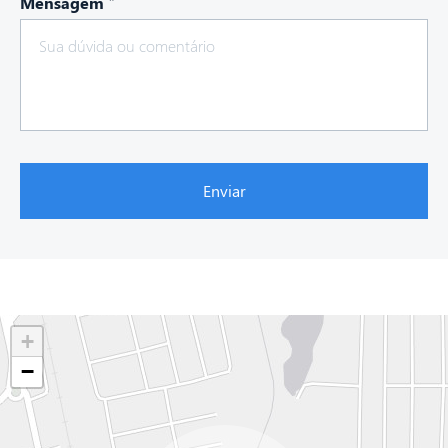
Mensagem
Enviar
+
−