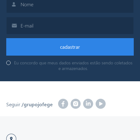
cadastrar
Eu concordo que meus dados enviados estão sendo coletados
e armazenados.
Seguir
/grupojofege